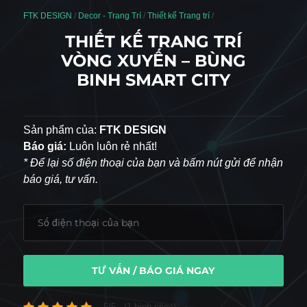
FTK DESIGN
/
Decor - Trang Trí
/
Thiết kế Trang trí
/
THIẾT KẾ TRANG TRÍ
VÒNG XUYẾN – BÙNG
BINH SMART CITY
Sản phẩm của:
FTK DESIGN
Báo giá:
Luôn luôn rẻ nhất!
* Để lại số điện thoại của bạn và bấm nút gửi để nhận
báo giá, tư vấn.
TƯ VẤN / BÁO GIÁ NGAY
5/5 - (1 bình chọn)