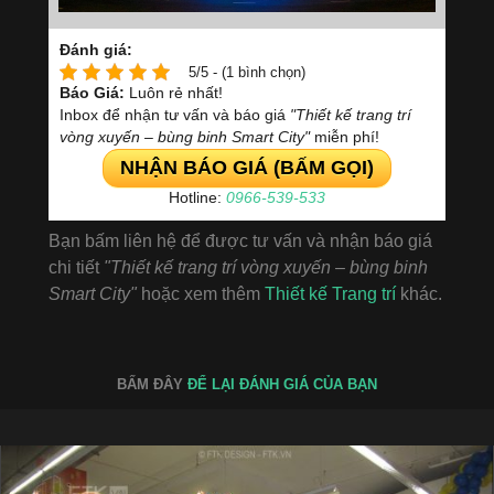
Đánh giá:
5/5 - (1 bình chọn)
Báo Giá:
Luôn rẻ nhất!
Inbox để nhận tư vấn và báo giá
"Thiết kế trang trí
vòng xuyến – bùng binh Smart City"
miễn phí!
NHẬN BÁO GIÁ (BẤM GỌI)
Hotline:
0966-539-533
Bạn bấm liên hệ để được tư vấn và nhận báo giá
chi tiết
"Thiết kế trang trí vòng xuyến – bùng binh
Smart City"
hoặc xem thêm
Thiết kế Trang trí
khác.
BẤM ĐÂY
ĐỂ LẠI ĐÁNH GIÁ CỦA BẠN