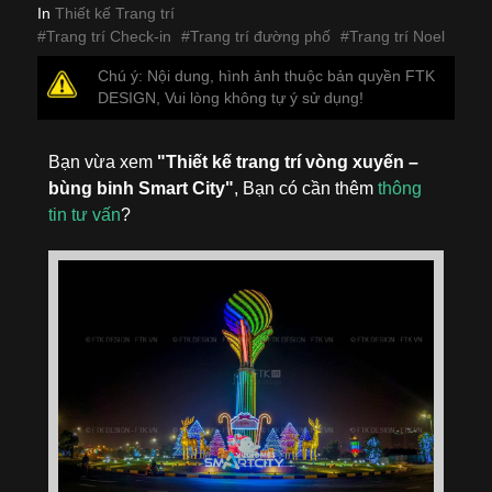
In
Thiết kế Trang trí
Trang trí Check-in
Trang trí đường phố
Trang trí Noel
Chú ý: Nội dung, hình ảnh thuộc bản quyền FTK
DESIGN, Vui lòng không tự ý sử dụng!
Bạn vừa xem
"Thiết kế trang trí vòng xuyến –
bùng binh Smart City"
, Bạn có cần thêm
thông
tin tư vấn
?