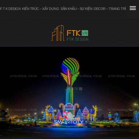
F T K DESIGN
KIẾN TRÚC – XÂY DỰNG
SÂN KHẤU – SỰ KIỆN
DECOR – TRANG TRÍ
TƯ VẤN – THÔNG TIN