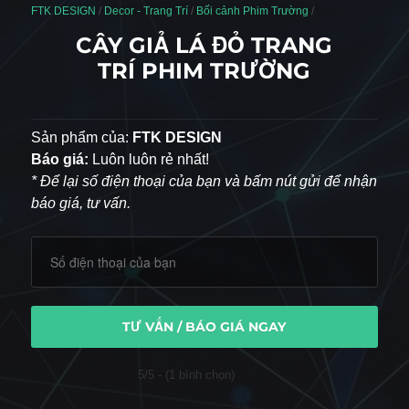
FTK DESIGN
/
Decor - Trang Trí
/
Bối cảnh Phim Trường
/
CÂY GIẢ LÁ ĐỎ TRANG
TRÍ PHIM TRƯỜNG
Sản phẩm của:
FTK DESIGN
Báo giá:
Luôn luôn rẻ nhất!
* Để lại số điện thoại của bạn và bấm nút gửi để nhận
báo giá, tư vấn.
TƯ VẤN / BÁO GIÁ NGAY
5/5 - (1 bình chọn)