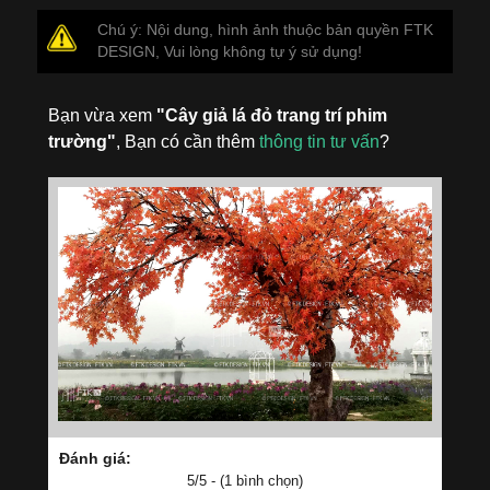
Chú ý: Nội dung, hình ảnh thuộc bản quyền FTK
DESIGN, Vui lòng không tự ý sử dụng!
Bạn vừa xem
"Cây giả lá đỏ trang trí phim
trường"
, Bạn có cần thêm
thông tin tư vấn
?
Đánh giá:
5/5 - (1 bình chọn)