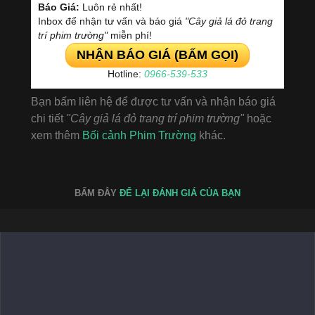
Báo Giá:
Luôn rẻ nhất!
Inbox để nhận tư vấn và báo giá
"Cây giả lá đỏ trang
trí phim trường"
miễn phí!
NHẬN BÁO GIÁ (BẤM GỌI)
Hotline:
0966-539-533
Bạn bấm liên hệ để được tư vấn và nhận báo giá
chi tiết
"Cây giả lá đỏ trang trí phim trường"
hoặc
xem thêm
Bối cảnh Phim Trường
khác.
BẤM ĐÂY
ĐỂ LẠI ĐÁNH GIÁ CỦA BẠN