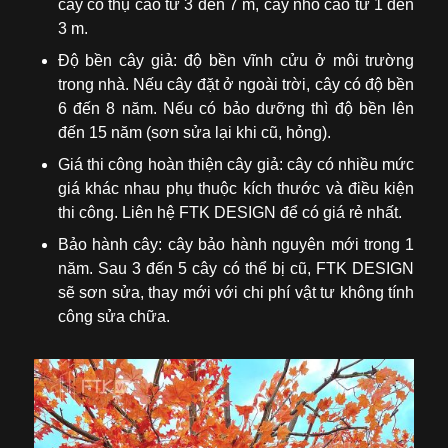
cây cổ thụ cao từ 3 đến 7 m, cây nhỏ cao từ 1 đến
3 m.
Độ bền cây giả: độ bền vĩnh cửu ở môi trường
trong nhà. Nếu cây đặt ở ngoài trời, cây có độ bền
6 đến 8 năm. Nếu có bảo dưỡng thì độ bền lên
đến 15 năm (sơn sửa lại khi cũ, hỏng).
Giá thi công hoàn thiện cây giả: cây có nhiều mức
giá khác nhau phụ thuộc kích thước và điều kiện
thi công. Liên hệ FTK DESIGN để có giá rẻ nhất.
Bảo hành cây: cây bảo hành nguyên mới trong 1
năm. Sau 3 đến 5 cây có thể bị cũ, FTK DESIGN
sẽ sơn sửa, thay mới với chi phí vật tư không tính
công sửa chữa.