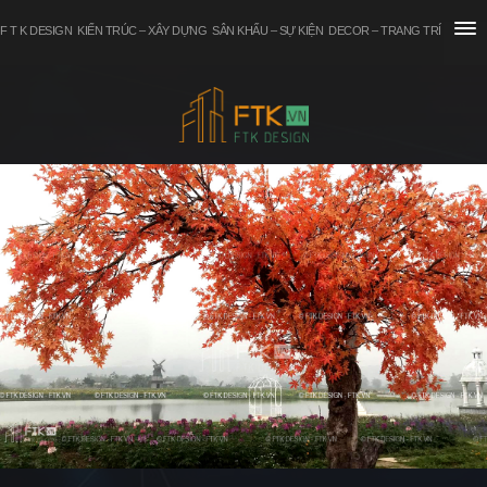
F T K DESIGN
KIẾN TRÚC – XÂY DỰNG
SÂN KHẤU – SỰ KIỆN
DECOR – TRANG TRÍ
TƯ VẤN – THÔNG TIN